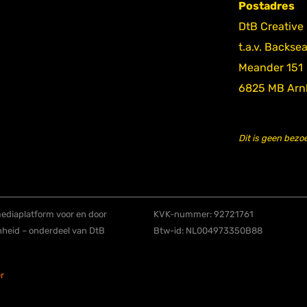
Postadres
DtB Creative
t.a.v. Backse
Meander 151
6825 MB Ar
Dit is geen bezo
diaplatform voor en door
KVK-nummer: 92721761
nheid – onderdeel van DtB
Btw-id: NL004973350B88
r