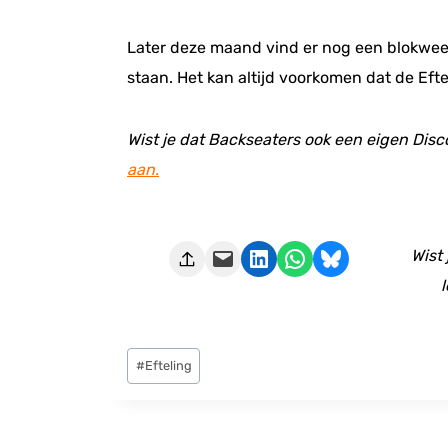
Later deze maand vind er nog een blokweeke
staan. Het kan altijd voorkomen dat de Eftel
Wist je dat Backseaters ook een eigen Disc
aan.
Deze pagina e-mailen
Delen op LinkedIn
Delen via WhatsApp
Share on Bluesky
Wist
l
Bericht
#
Efteling
tags: