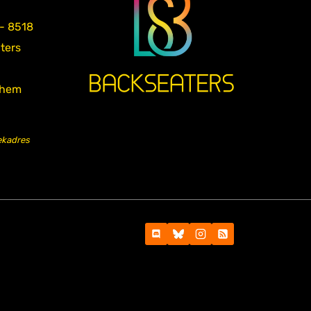
 - 8518
aters
nhem
ekadres