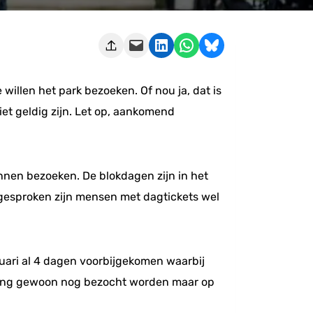
Deze pagina e-mailen
Delen op LinkedIn
Delen via WhatsApp
Share on Bluesky
illen het park bezoeken. Of nou ja, dat is
et geldig zijn. Let op, aankomend
nnen bezoeken. De blokdagen zijn in het
 gesproken zijn mensen met dagtickets wel
ruari al 4 dagen voorbijgekomen waarbij
eling gewoon nog bezocht worden maar op