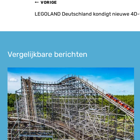
Bericht
VORIGE
navigatie
LEGOLAND Deutschland kondigt nieuwe 4D-f
Vergelijkbare berichten