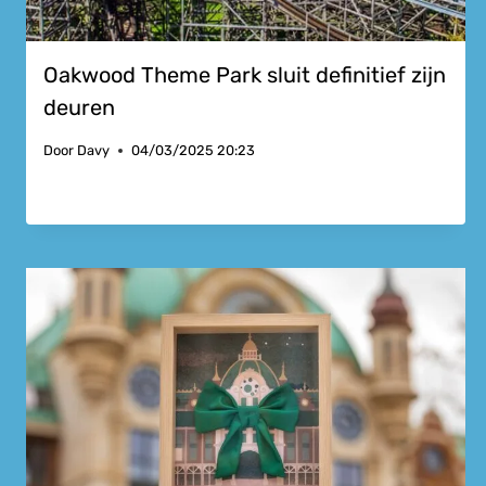
Oakwood Theme Park sluit definitief zijn
deuren
Door
Davy
04/03/2025 20:23