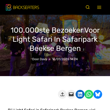
Doorgaan
naar
inhoud
100.000ste Bezoeker Voor
Light Safari In Safaripark
Beekse Bergen
Door
Davy
16/01/2026 14:24
Deze pagina e-mailen
Delen op LinkedIn
Delen via WhatsApp
Share on Bluesky