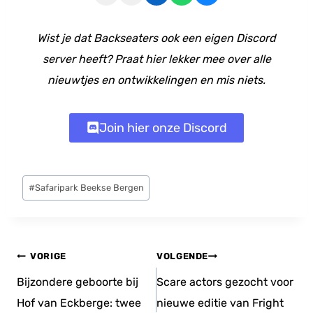
Wist je dat Backseaters ook een eigen Discord
server heeft? Praat hier lekker mee over alle
nieuwtjes en ontwikkelingen en mis niets.
Join hier onze Discord
Bericht
#
Safaripark Beekse Bergen
tags:
Bericht
VORIGE
VOLGENDE
navigatie
Bijzondere geboorte bij
Scare actors gezocht voor
Hof van Eckberge: twee
nieuwe editie van Fright