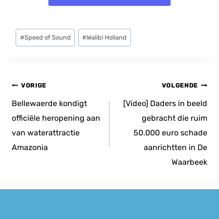
Bericht
#
Speed of Sound
#
Walibi Holland
tags:
Bericht
VORIGE
VOLGENDE
navigatie
Bellewaerde kondigt
[Video] Daders in beeld
officiële heropening aan
gebracht die ruim
van waterattractie
50.000 euro schade
Amazonia
aanrichtten in De
Waarbeek