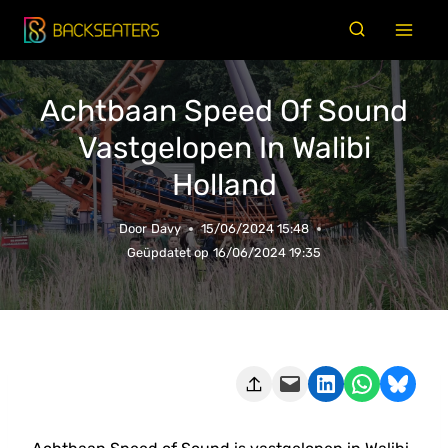
Doorgaan
naar
inhoud
Achtbaan Speed Of Sound
Vastgelopen In Walibi
Holland
Door
Davy
15/06/2024 15:48
Geüpdatet op
16/06/2024 19:35
Deze pagina e-mailen
Delen op LinkedIn
Delen via WhatsApp
Share on Bluesky