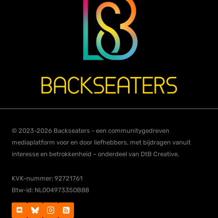
© 2023-2026 Backseaters - een communitygedreven
mediaplatform voor en door liefhebbers, met bijdragen vanuit
interesse en betrokkenheid – onderdeel van DtB Creative.
KVK-nummer: 92721761
Btw-id: NL004973350B88