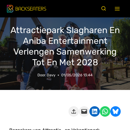
Doorgaan
naar
inhoud
Attractiepark Slagharen En
Aniba Entertainment
Verlengen Samenwerking
Tot En Met 2028
Door
Davy
01/05/2026 13:44
Deze pagina e-mailen
Delen op LinkedIn
Delen via WhatsApp
Share on Bluesky