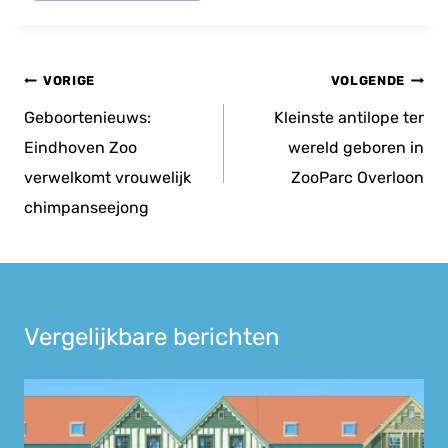
tags:
Bericht
VORIGE
VOLGENDE
navigatie
Geboortenieuws:
Kleinste antilope ter
Eindhoven Zoo
wereld geboren in
verwelkomt vrouwelijk
ZooParc Overloon
chimpanseejong
Vergelijkbare berichten