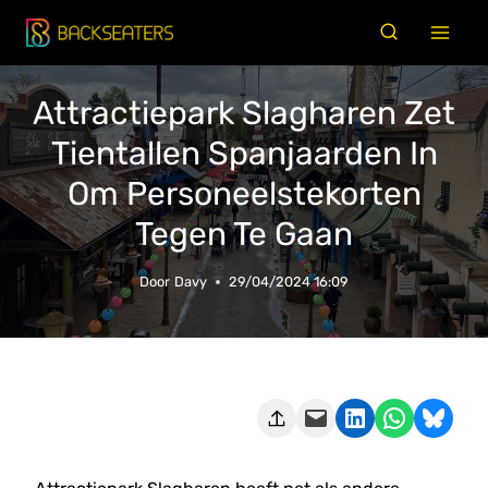
Doorgaan
naar
inhoud
Attractiepark Slagharen Zet
Tientallen Spanjaarden In
Om Personeelstekorten
Tegen Te Gaan
Door
Davy
29/04/2024 16:09
Deze pagina e-mailen
Delen op LinkedIn
Delen via WhatsApp
Share on Bluesky