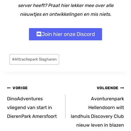
server heeft? Praat hier lekker mee over alle
nieuwtjes en ontwikkelingen en mis niets.
Join hier onze Discord
Bericht
#
Attractiepark Slagharen
tags:
Bericht
VORIGE
VOLGENDE
navigatie
DinoAdventures
Avonturenpark
vliegend van start in
Hellendoorn wilt
DierenPark Amersfoort
landhuis Discovery Club
nieuw leven in blazen