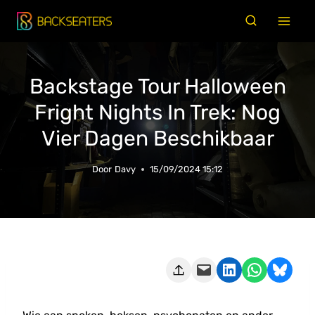
Doorgaan
naar
inhoud
Backstage Tour Halloween
Fright Nights In Trek: Nog
Vier Dagen Beschikbaar
Door
Davy
15/09/2024 15:12
Deze pagina e-mailen
Delen op LinkedIn
Delen via WhatsApp
Share on Bluesky