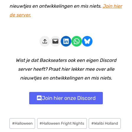
nieuwtjes en ontwikkelingen en mis niets.
Join hier
de server.
Deze pagina e-mailen
Delen op LinkedIn
Delen via WhatsApp
Share on Bluesky
Wist je dat Backseaters ook een eigen Discord
server heeft? Praat hier lekker mee over alle
nieuwtjes en ontwikkelingen en mis niets.
Join hier onze Discord
Bericht
#
Halloween
#
Halloween Fright Nights
#
Walibi Holland
tags: