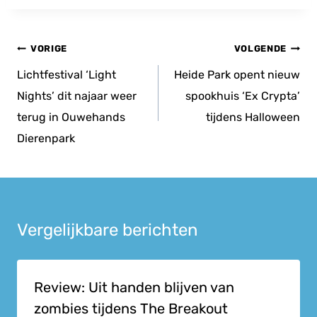
Bericht
VORIGE
VOLGENDE
navigatie
Lichtfestival ‘Light
Heide Park opent nieuw
Nights’ dit najaar weer
spookhuis ‘Ex Crypta’
terug in Ouwehands
tijdens Halloween
Dierenpark
Vergelijkbare berichten
Review: Uit handen blijven van
zombies tijdens The Breakout