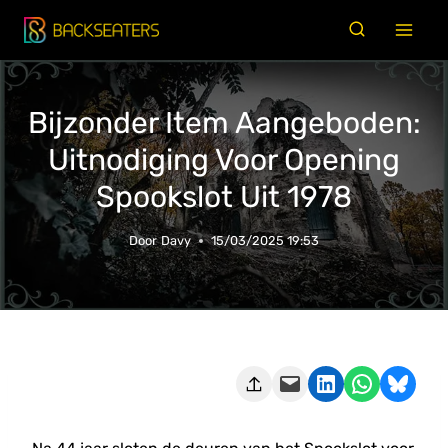
Doorgaan
naar
inhoud
Bijzonder Item Aangeboden:
Uitnodiging Voor Opening
Spookslot Uit 1978
Door
Davy
15/03/2025 19:53
Deze pagina e-mailen
Delen op LinkedIn
Delen via WhatsApp
Share on Bluesky