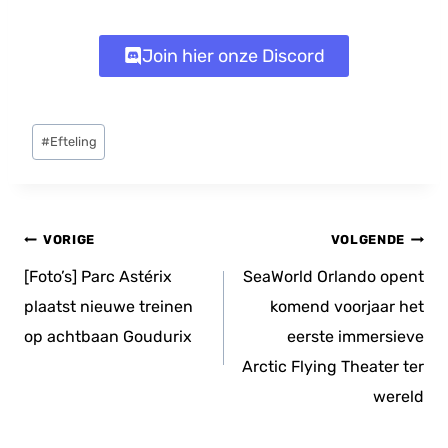
Join hier onze Discord
Bericht
#
Efteling
tags:
Bericht
VORIGE
VOLGENDE
navigatie
[Foto’s] Parc Astérix
SeaWorld Orlando opent
plaatst nieuwe treinen
komend voorjaar het
op achtbaan Goudurix
eerste immersieve
Arctic Flying Theater ter
wereld