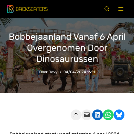
Doorgaan
naar
inhoud
Bobbejaanland Vanaf 6 April
Overgenomen Door
Dinosaurussen
Door
Davy
04/04/2024 16:11
Deze pagina e-mailen
Delen op LinkedIn
Delen via WhatsApp
Share on Bluesky