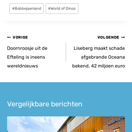
Bericht
#
Bobbejaanland
#
World of Dinos
tags:
Bericht
VORIGE
VOLGENDE
navigatie
Doornroosje uit de
Liseberg maakt schade
Efteling is ineens
afgebrande Oceana
wereldnieuws
bekend, 42 miljoen euro
Vergelijkbare berichten