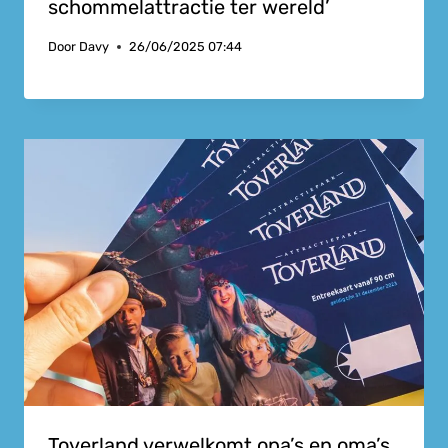
schommelattractie ter wereld’
Door
Davy
26/06/2025 07:44
Toverland verwelkomt opa’s en oma’s