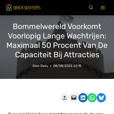
Doorgaan
naar
inhoud
Bommelwereld Voorkomt
Voorlopig Lange Wachtrijen:
Maximaal 50 Procent Van De
Capaciteit Bij Attracties
Door
Davy
08/08/2025 20:15
Deze pagina e-mailen
Delen op LinkedIn
Delen via WhatsApp
Share on Bluesky