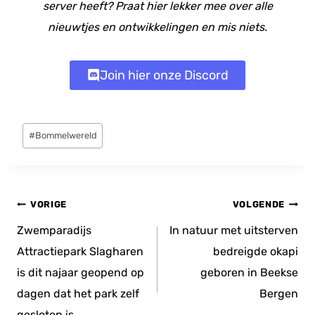
server heeft? Praat hier lekker mee over alle
nieuwtjes en ontwikkelingen en mis niets.
Join hier onze Discord
Bericht
#
Bommelwereld
tags:
Bericht
VORIGE
VOLGENDE
navigatie
Zwemparadijs
In natuur met uitsterven
Attractiepark Slagharen
bedreigde okapi
is dit najaar geopend op
geboren in Beekse
dagen dat het park zelf
Bergen
gesloten is