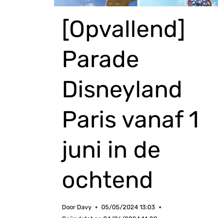
[Opvallend]
Parade
Disneyland
Paris vanaf 1
juni in de
ochtend
Door
Davy
05/05/2024 13:03