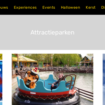
euws
Experiences
Events
Halloween
Kerst
D
Attractieparken