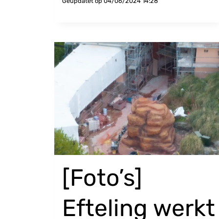
Geüpdatet op
04/06/2024 14:28
[Foto’s]
Efteling werkt