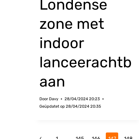
Londense
zone met
indoor
lanceerachtb
aan
Door
Davy
28/04/2024 20:23
Geüpdatet op
28/04/2024 20:35
Paginanavigatie
Vorige
1
…
145
146
147
148