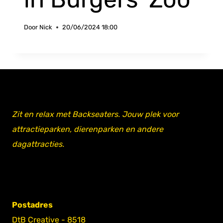
Door
Nick
20/06/2024 18:00
Zit en relax met Backseaters. Jouw plek voor
attractieparken, dierenparken en andere
dagattracties.
Postadres
DtB Creative - 8518