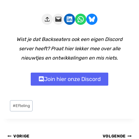
Deze pagina e-mailen
Delen op LinkedIn
Delen via WhatsApp
Share on Bluesky
Wist je dat Backseaters ook een eigen Discord
server heeft? Praat hier lekker mee over alle
nieuwtjes en ontwikkelingen en mis niets.
Join hier onze Discord
Bericht
#
Efteling
tags:
Bericht
VORIGE
VOLGENDE