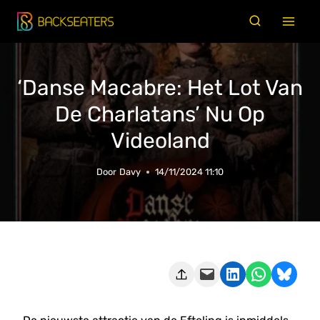
Doorgaan
naar
inhoud
‘Danse Macabre: Het Lot Van
De Charlatans’ Nu Op
Videoland
Door
Davy
14/11/2024 11:10
Deze pagina e-mailen
Delen op LinkedIn
Delen via WhatsApp
Share on Bluesky