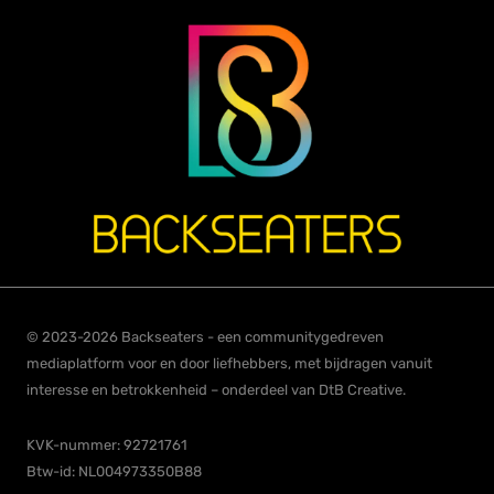
© 2023-2026 Backseaters - een communitygedreven
mediaplatform voor en door liefhebbers, met bijdragen vanuit
interesse en betrokkenheid – onderdeel van DtB Creative.
KVK-nummer: 92721761
Btw-id: NL004973350B88