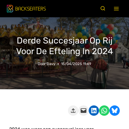
Doorgaan
naar
inhoud
Derde Succesjaar Op Rij
Voor De Efteling In 2024
Door
Davy
15/04/2025 11:49
Deze pagina e-mailen
Delen op LinkedIn
Delen via WhatsApp
Share on Bluesky