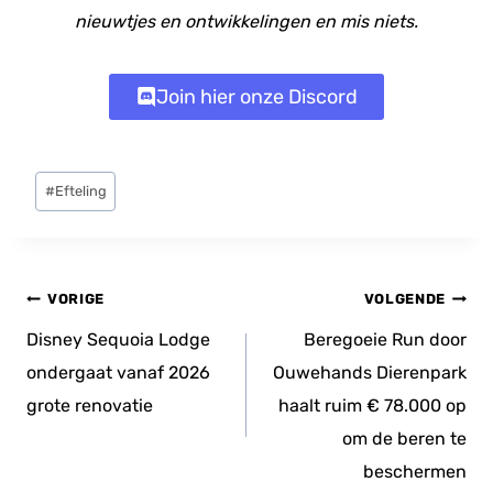
nieuwtjes en ontwikkelingen en mis niets.
Join hier onze Discord
Bericht
#
Efteling
tags:
Bericht
VORIGE
VOLGENDE
navigatie
Disney Sequoia Lodge
Beregoeie Run door
ondergaat vanaf 2026
Ouwehands Dierenpark
grote renovatie
haalt ruim € 78.000 op
om de beren te
beschermen