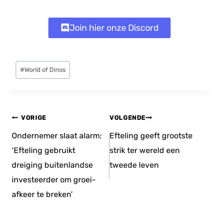
Join hier onze Discord
Bericht
#
World of Dinos
tags:
Bericht
VORIGE
VOLGENDE
navigatie
Ondernemer slaat alarm:
Efteling geeft grootste
‘Efteling gebruikt
strik ter wereld een
dreiging buitenlandse
tweede leven
investeerder om groei-
afkeer te breken’