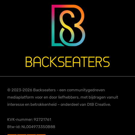
© 2023-2026 Backseaters - een communitygedreven
mediaplatform voor en door liefhebbers, met bijdragen vanuit
interesse en betrokkenheid – onderdeel van DtB Creative.
KVK-nummer: 92721761
Btw-id: NL004973350B88