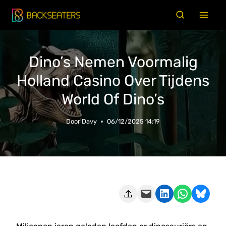
Doorgaan
naar
inhoud
Dino’s Nemen Voormalig
Holland Casino Over Tijdens
World Of Dino’s
Door
Davy
06/12/2025 14:19
Deze pagina e-mailen
Delen op LinkedIn
Delen via WhatsApp
Share on Bluesky