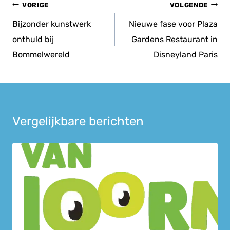
Bericht
VORIGE
VOLGENDE
navigatie
Bijzonder kunstwerk
Nieuwe fase voor Plaza
onthuld bij
Gardens Restaurant in
Bommelwereld
Disneyland Paris
Vergelijkbare berichten