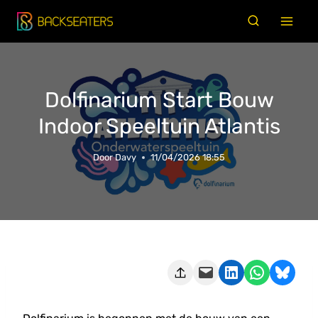
Doorgaan
naar
inhoud
Dolfinarium Start Bouw
Indoor Speeltuin Atlantis
Door
Davy
11/04/2026 18:55
Deze pagina e-mailen
Delen op LinkedIn
Delen via WhatsApp
Share on Bluesky