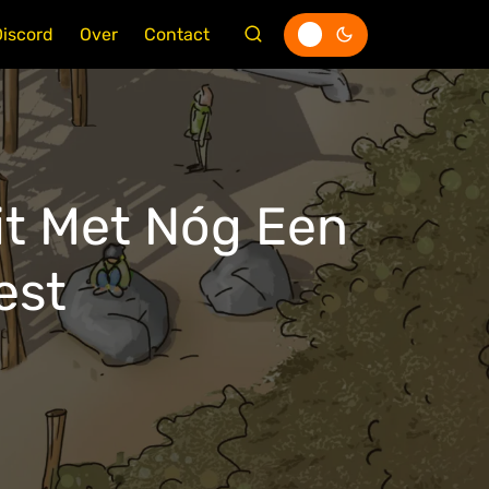
Discord
Over
Contact
it Met Nóg Een
est