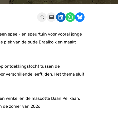
Deze pagina e-mailen
Delen op LinkedIn
Delen via WhatsApp
Share on Bluesky
een speel- en speurtuin voor vooral jonge
de plek van de oude Draaikolk en maakt
 op ontdekkingstocht tussen de
or verschillende leeftijden. Het thema sluit
en winkel en de mascotte Daan Pelikaan.
 in de zomer van 2026.