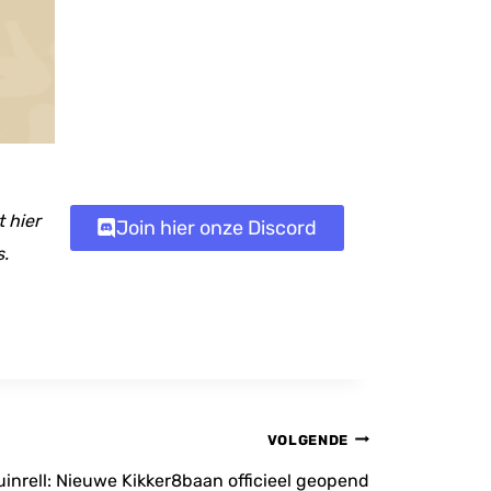
 hier
Join hier onze Discord
s.
VOLGENDE
uinrell: Nieuwe Kikker8baan officieel geopend