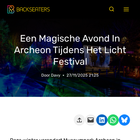
Doorgaan
naar
inhoud
Een Magische Avond In
Archeon Tijdens Het Licht
Festival
Door
Davy
27/11/2025 21:25
Deze pagina e-mailen
Delen op LinkedIn
Delen via WhatsApp
Share on Bluesky