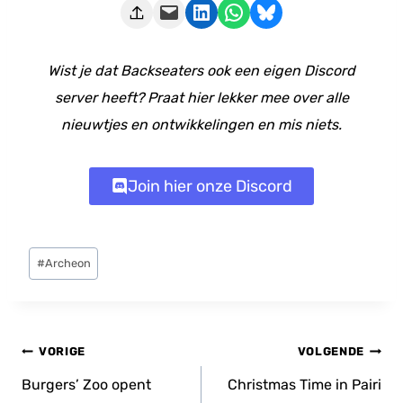
Deze pagina e-mailen
Delen op LinkedIn
Delen via WhatsApp
Share on Bluesky
Wist je dat Backseaters ook een eigen Discord
server heeft? Praat hier lekker mee over alle
nieuwtjes en ontwikkelingen en mis niets.
Join hier onze Discord
Bericht
#
Archeon
tags:
Bericht
VORIGE
VOLGENDE
navigatie
Burgers’ Zoo opent
Christmas Time in Pairi