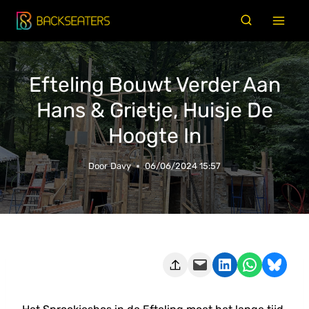
Doorgaan
naar
inhoud
Efteling Bouwt Verder Aan
Hans & Grietje, Huisje De
Hoogte In
Door
Davy
06/06/2024 15:57
Deze pagina e-mailen
Delen op LinkedIn
Delen via WhatsApp
Share on Bluesky