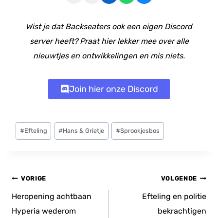
Wist je dat Backseaters ook een eigen Discord
server heeft? Praat hier lekker mee over alle
nieuwtjes en ontwikkelingen en mis niets.
Join hier onze Discord
Bericht
#
Efteling
#
Hans & Grietje
#
Sprookjesbos
tags:
Bericht
VORIGE
VOLGENDE
navigatie
Heropening achtbaan
Efteling en politie
Hyperia wederom
bekrachtigen