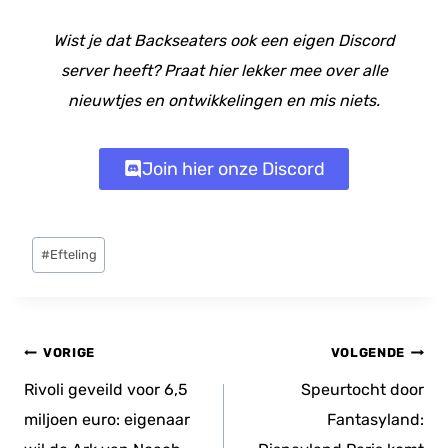
Wist je dat Backseaters ook een eigen Discord
server heeft? Praat hier lekker mee over alle
nieuwtjes en ontwikkelingen en mis niets.
Join hier onze Discord
Bericht
#
Efteling
tags:
Bericht
VORIGE
VOLGENDE
navigatie
Rivoli geveild voor 6,5
Speurtocht door
miljoen euro: eigenaar
Fantasyland: