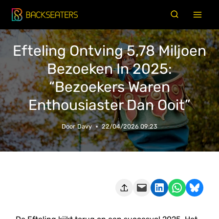
Doorgaan
naar
inhoud
Efteling Ontving 5,78 Miljoen
Bezoeken In 2025:
“bezoekers Waren
Enthousiaster Dan Ooit”
Door
Davy
22/04/2026 09:23
Deze pagina e-mailen
Delen op LinkedIn
Delen via WhatsApp
Share on Bluesky