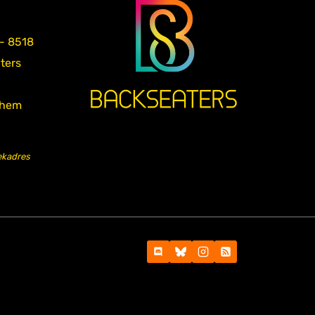
 - 8518
aters
nhem
ekadres