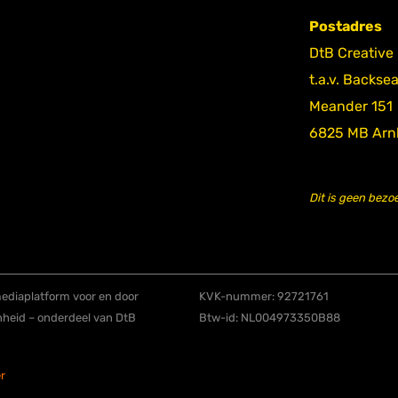
Postadres
DtB Creative
t.a.v. Backse
Meander 151
6825 MB Ar
Dit is geen bezo
diaplatform voor en door
KVK-nummer: 92721761
nheid – onderdeel van DtB
Btw-id: NL004973350B88
r