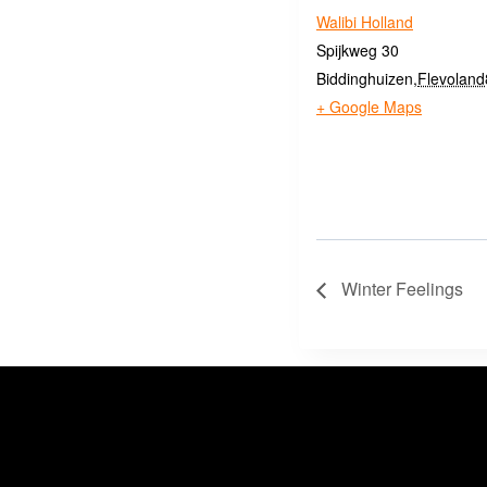
Walibi Holland
Spijkweg 30
Biddinghuizen
,
Flevoland
+ Google Maps
Winter Feelings