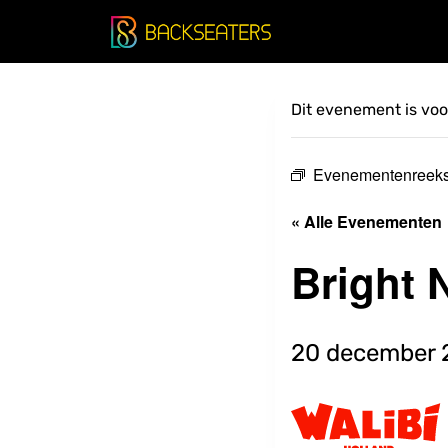
Doorgaan
naar
inhoud
Dit evenement is voor
Evenementenreek
« Alle Evenementen
Bright 
20 december 