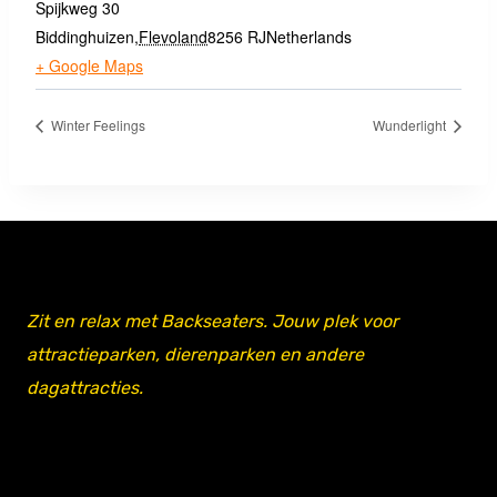
Spijkweg 30
Biddinghuizen
,
Flevoland
8256 RJ
Netherlands
+ Google Maps
Winter Feelings
Wunderlight
Zit en relax met Backseaters. Jouw plek voor
attractieparken, dierenparken en andere
dagattracties.