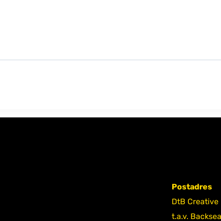
Postadres
DtB Creative
t.a.v. Backse