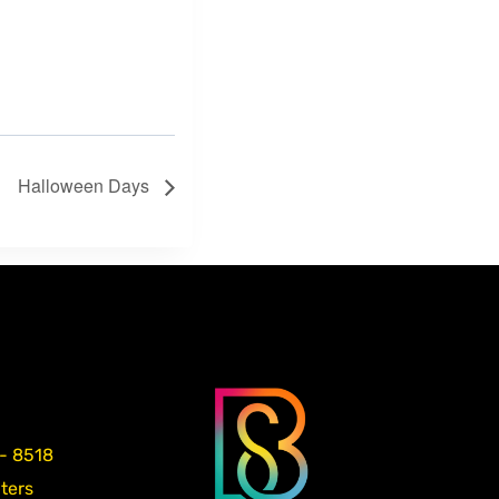
Halloween Days
 - 8518
aters