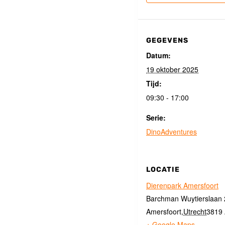
GEGEVENS
Datum:
19 oktober 2025
Tijd:
09:30 - 17:00
Serie:
DinoAdventures
LOCATIE
Dierenpark Amersfoort
Barchman Wuytierslaan
Amersfoort
,
Utrecht
3819
+ Google Maps