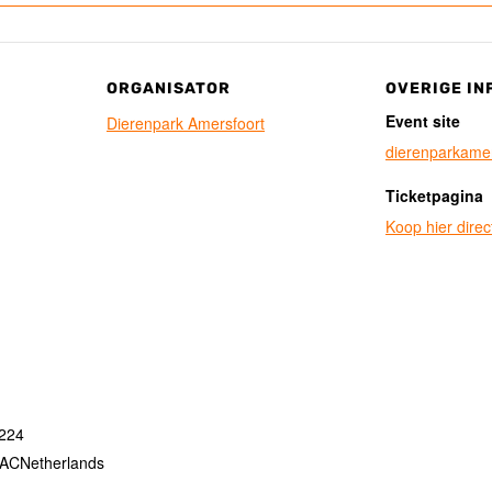
ORGANISATOR
OVERIGE IN
Event site
Dierenpark Amersfoort
dierenparkamer
Ticketpagina
Koop hier direct
 224
 AC
Netherlands