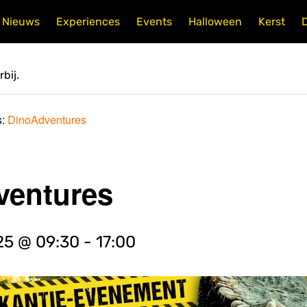
Nieuws
Experiences
Events
Halloween
Kerst
bij.
s:
DinoAdventures
ventures
25 @ 09:30
-
17:00