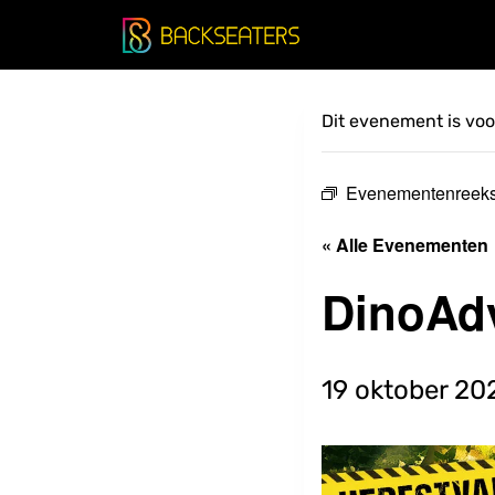
Doorgaan
naar
inhoud
Dit evenement is voor
Evenementenreek
« Alle Evenementen
DinoAd
19 oktober 20