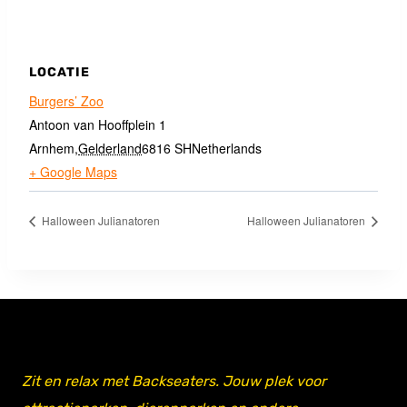
LOCATIE
Burgers’ Zoo
Antoon van Hooffplein 1
Arnhem
,
Gelderland
6816 SH
Netherlands
+ Google Maps
Halloween Julianatoren
Halloween Julianatoren
Zit en relax met Backseaters. Jouw plek voor