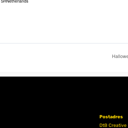
 SH
Netherlands
Hallow
Postadres
DtB Creative