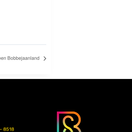
een Bobbejaanland
 - 8518