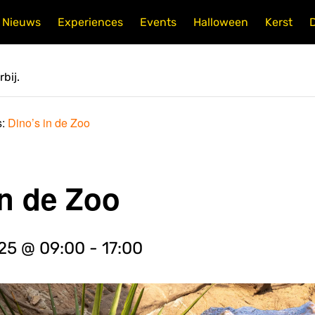
Nieuws
Experiences
Events
Halloween
Kerst
bij.
s:
Dino’s in de Zoo
in de Zoo
025 @ 09:00
-
17:00