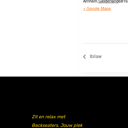
Arnhem
,
Gelderland
6816
+ Google Maps
Ibilaw
Zit en relax met
Backseaters. Jouw plek