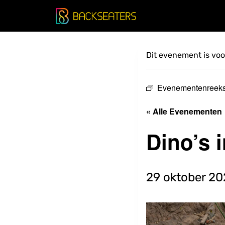
Doorgaan
naar
inhoud
Dit evenement is voor
Evenementenreek
« Alle Evenementen
Dino’s 
29 oktober 2