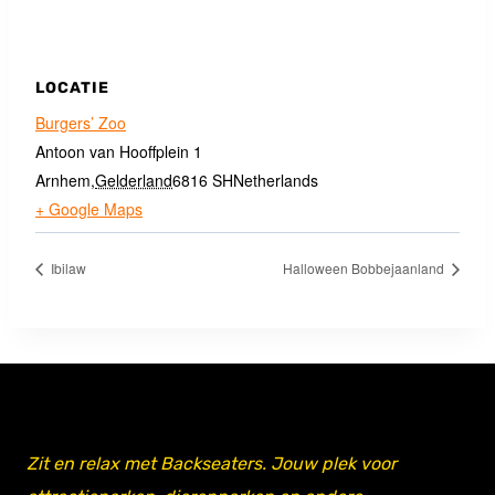
LOCATIE
Burgers’ Zoo
Antoon van Hooffplein 1
Arnhem
,
Gelderland
6816 SH
Netherlands
+ Google Maps
Ibilaw
Halloween Bobbejaanland
Zit en relax met Backseaters. Jouw plek voor