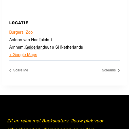
LOCATIE
Burgers’ Zoo
Antoon van Hooffplein 1
Arnhem
,
Gelderland
6816 SH
Netherlands
+ Google Maps
Scare Me
Screams
Zit en relax met Backseaters. Jouw plek voor