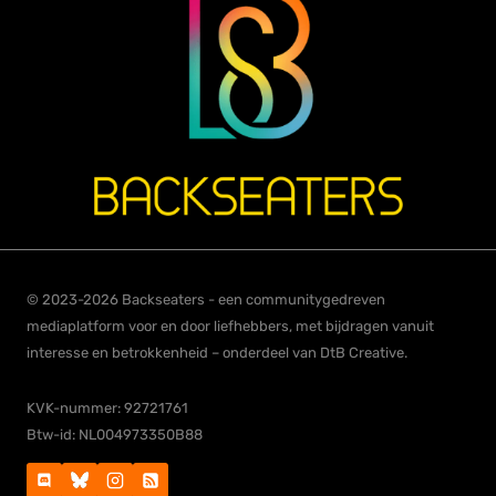
© 2023-2026 Backseaters - een communitygedreven
mediaplatform voor en door liefhebbers, met bijdragen vanuit
interesse en betrokkenheid – onderdeel van DtB Creative.
KVK-nummer: 92721761
Btw-id: NL004973350B88