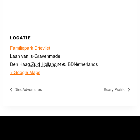
LOCATIE
Familiepark Drievliet
Laan van 's-Gravenmade
Den Haag
,
Zuid-Holland
2495 BD
Netherlands
+ Google Maps
DinoAdventures
Scary Prairie