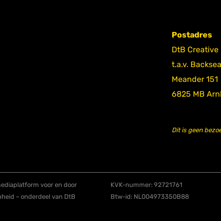
Postadres
DtB Creative
t.a.v. Backse
Meander 151
6825 MB Ar
Dit is geen bezo
diaplatform voor en door
KVK-nummer: 92721761
nheid – onderdeel van DtB
Btw-id: NL004973350B88