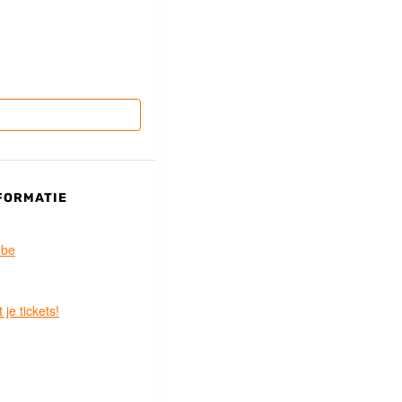
FORMATIE
.be
 je tickets!