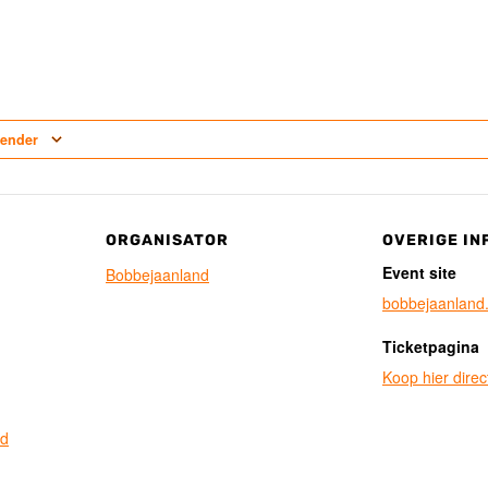
lender
ORGANISATOR
OVERIGE IN
Event site
Bobbejaanland
bobbejaanland
Ticketpagina
Koop hier direct
nd