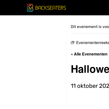
Doorgaan
naar
inhoud
Dit evenement is voor
Evenementenreek
« Alle Evenementen
Hallow
11 oktober 20