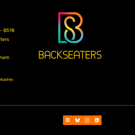
 - 8518
aters
nhem
ekadres