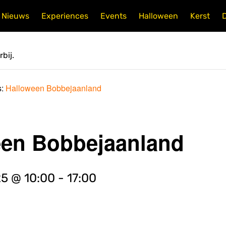
Nieuws
Experiences
Events
Halloween
Kerst
bij.
s:
Halloween Bobbejaanland
een Bobbejaanland
25 @ 10:00
-
17:00