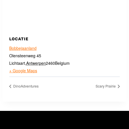
LOCATIE
Bobbejaanland
Olensteenweg 45
Lichtaart
,
Antwerpen
2460
Belgium
+ Google Maps
DinoAdventures
Scary Prairie