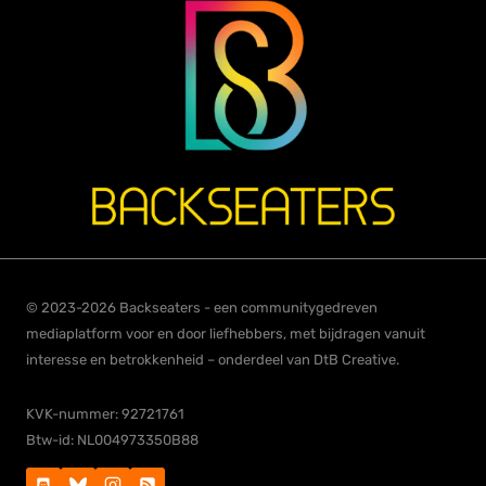
© 2023-2026 Backseaters - een communitygedreven
mediaplatform voor en door liefhebbers, met bijdragen vanuit
interesse en betrokkenheid – onderdeel van DtB Creative.
KVK-nummer: 92721761
Btw-id: NL004973350B88