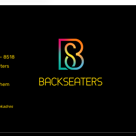
 - 8518
aters
nhem
ekadres