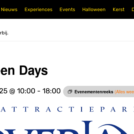
Nieuws
Experiences
Events
Halloween
Kerst
bij.
een Days
25 @ 10:00
-
18:00
Evenementenreeks
(Alles we