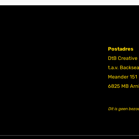
Postadres
DtB Creative
t.a.v. Backse
Meander 151
6825 MB Ar
Dit is geen bezo