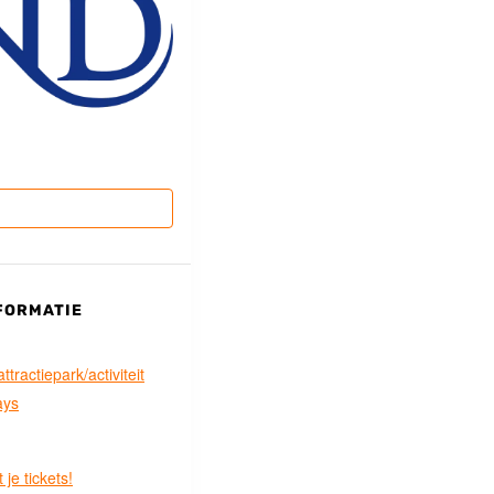
FORMATIE
tractiepark/activiteit
ays
 je tickets!