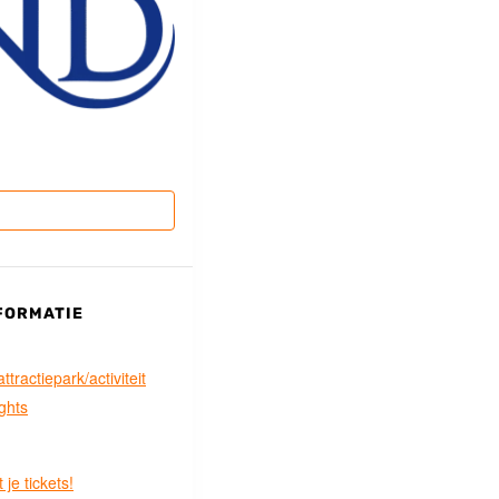
FORMATIE
tractiepark/activiteit
ghts
 je tickets!