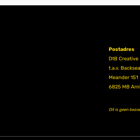
Postadres
DtB Creative
t.a.v. Backse
Meander 151
6825 MB Ar
Dit is geen bezo