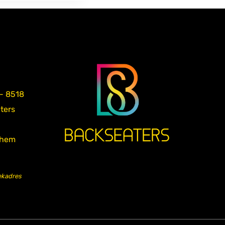
 - 8518
aters
nhem
ekadres