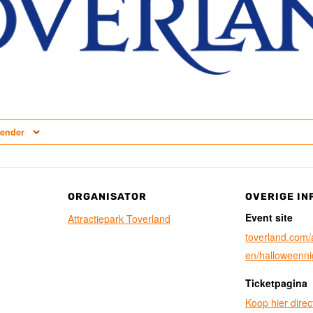
lender
ORGANISATOR
OVERIGE IN
Event site
Attractiepark Toverland
toverland.com/at
en/halloweenni
Ticketpagina
Koop hier direct