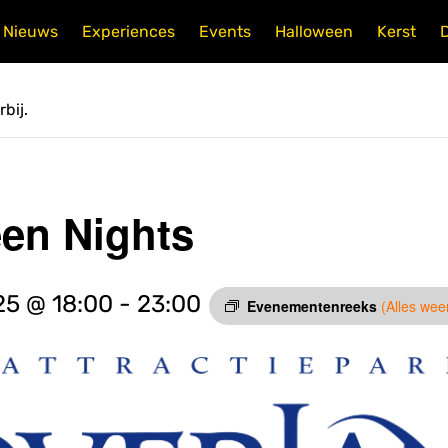
Nieuws
Experiences
Events
Halloween
Kerst
bij.
en Nights
25 @ 18:00
-
23:00
Evenementenreeks
(Alles we