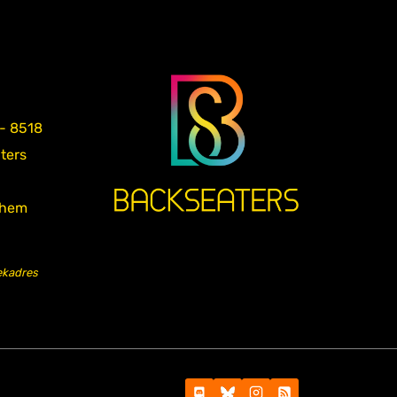
 - 8518
aters
nhem
ekadres