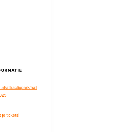
FORMATIE
l/attractiepark/hall
025
 je tickets!