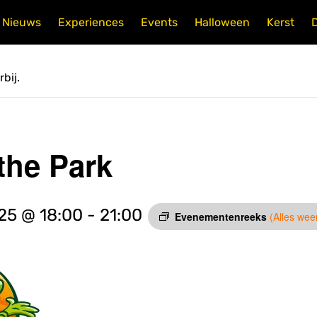
Nieuws
Experiences
Events
Halloween
Kerst
bij.
 the Park
25 @ 18:00
-
21:00
Evenementenreeks
(Alles we