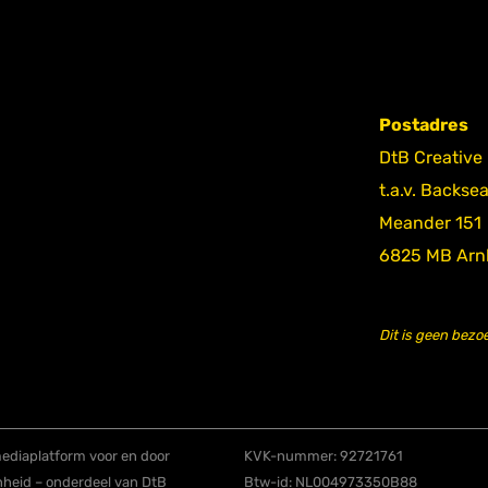
Postadres
DtB Creative
t.a.v. Backse
Meander 151
6825 MB Ar
Dit is geen bezo
diaplatform voor en door
KVK-nummer: 92721761
nheid – onderdeel van DtB
Btw-id: NL004973350B88