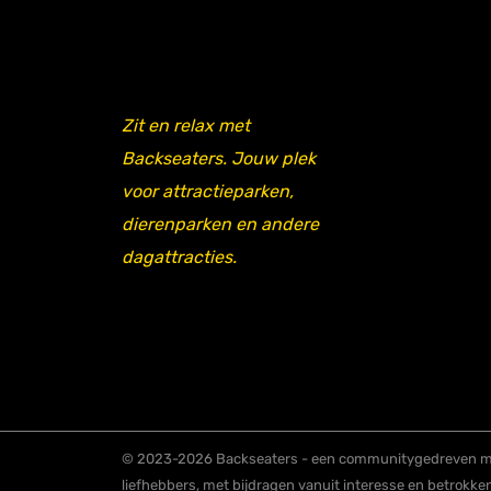
Zit en relax met
Backseaters. Jouw plek
voor attractieparken,
dierenparken en andere
dagattracties.
© 2023-2026 Backseaters - een communitygedreven me
liefhebbers, met bijdragen vanuit interesse en betrokke