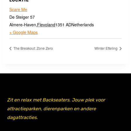
LOCATIE
Scare Me
De Steiger 57
Almere-Haven
,
Flevoland
1351 AD
Netherlands
+ Google Maps
The Breakout: Zone Zero
Winter Efteling
Zit en relax met Backseaters. Jouw plek voor
attractieparken, dierenparken en andere
dagattracties.