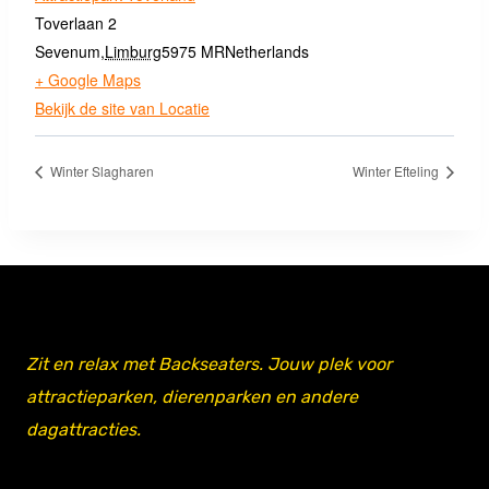
Toverlaan 2
Sevenum
,
Limburg
5975 MR
Netherlands
+ Google Maps
Bekijk de site van Locatie
Winter Slagharen
Winter Efteling
Zit en relax met Backseaters. Jouw plek voor
attractieparken, dierenparken en andere
dagattracties.