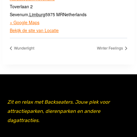
Toverlaan 2
Sevenum
,
Limburg
5975 MR
Netherlands
+ Google Maps
Bekijk de site van Locatie
Wunderlight
Winter Feelings
Zit en relax met Backseaters. Jouw plek voor
attractieparken, dierenparken en andere
dagattracties.