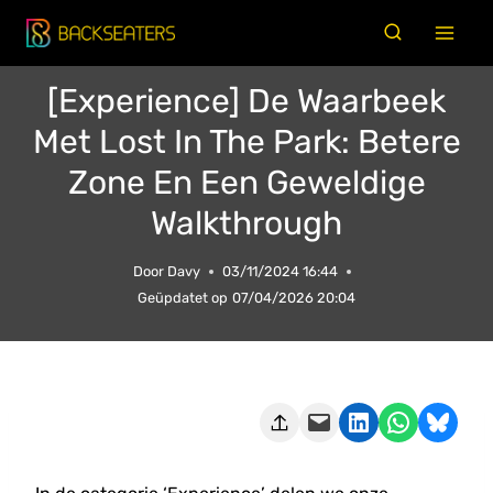
Doorgaan
naar
inhoud
[Experience] De Waarbeek
Met Lost In The Park: Betere
Zone En Een Geweldige
Walkthrough
Door
Davy
03/11/2024 16:44
Geüpdatet op
07/04/2026 20:04
Deze pagina e-mailen
Delen op LinkedIn
Delen via WhatsApp
Share on Bluesky