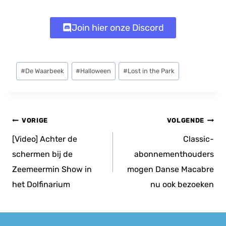
Join hier onze Discord
Bericht
#
De Waarbeek
#
Halloween
#
Lost in the Park
tags:
Bericht
VORIGE
VOLGENDE
navigatie
[Video] Achter de
Classic-
schermen bij de
abonnementhouders
Zeemeermin Show in
mogen Danse Macabre
het Dolfinarium
nu ook bezoeken