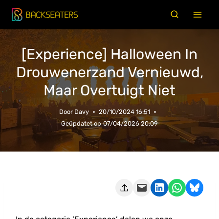
Doorgaan
naar
inhoud
[Experience] Halloween In
Drouwenerzand Vernieuwd,
Maar Overtuigt Niet
Door
Davy
20/10/2024 16:51
Geüpdatet op
07/04/2026 20:09
Deze pagina e-mailen
Delen op LinkedIn
Delen via WhatsApp
Share on Bluesky