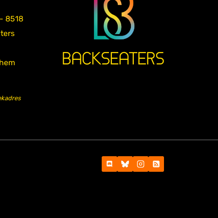
 - 8518
aters
nhem
ekadres