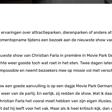
ervaringen over attractieparken, dierenparken of andere attr
momentopname tijdens een bezoek aan de nieuwste show van 
euwste show van Christian Farla in première in Movie Park G
echte weer gooide toch wat roet in het eten. Twee dagen late
mpossible en neemt bezoekers mee op missie vol met verschi
ow een goede aanvulling is op een dagje Movie Park Germany
 weer van de partij. En eerlijk, zij redden de show. Wat ik d
hristian Farla het vooral moet hebben van zijn eigen illusie
t dat hij leeft voor het vak. Maar als ik heel kritisch kijk, d