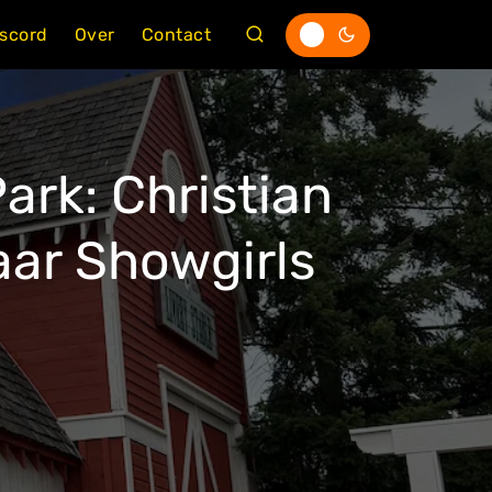
iscord
Over
Contact
ark: Christian
aar Showgirls