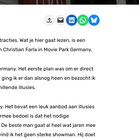
Deze pagina e-mailen
Delen op LinkedIn
Delen via WhatsApp
Share on Bluesky
acties. Wat je hier gaat lezen, is een
Christian Farla in Movie Park Germany.
ermany. Het eerste plan was om er direct
r ging ik er dan alsnog heen en bezocht ik
llende illusies.
. Het bevat een leuk aanbod aan illusies
aarmee bedoel is dat het nodige
s. De beste man gaat al heel wat jaren mee
an vind ik het geen sterke showman. Hij doet