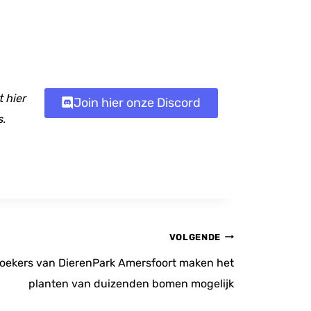
 hier
Join hier onze Discord
s.
VOLGENDE
zoekers van DierenPark Amersfoort maken het
planten van duizenden bomen mogelijk