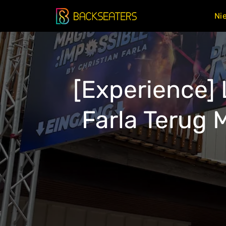
Doorgaan
Ni
naar
inhoud
[Experience] 
Farla Terug 