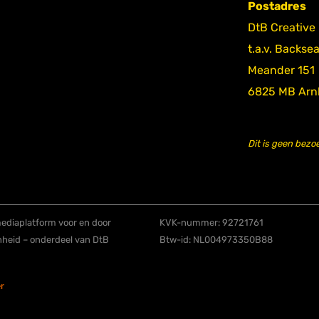
Postadres
DtB Creative
t.a.v. Backse
Meander 151
6825 MB Ar
Dit is geen bezo
diaplatform voor en door
KVK-nummer: 92721761
nheid – onderdeel van DtB
Btw-id: NL004973350B88
r