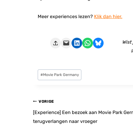
Meer experiences lezen?
Klik dan hier.
Deze pagina e-mailen
Delen op LinkedIn
Delen via WhatsApp
Share on Bluesky
Wist
l
Bericht
#
Movie Park Germany
tags:
Bericht
VORIGE
navigatie
[Experience] Een bezoek aan Movie Park Ge
terugverlangen naar vroeger