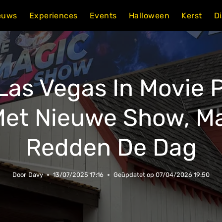
euws
Experiences
Events
Halloween
Kerst
D
Las Vegas In Movie P
Met Nieuwe Show, M
Redden De Dag
Door
Davy
13/07/2025 17:16
Geüpdatet op
07/04/2026 19:50