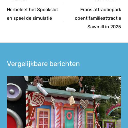
navigatie
Herbeleef het Spookslot
Frans attractiepark
en speel de simulatie
opent familieattractie
Sawmill in 2025
Vergelijkbare berichten