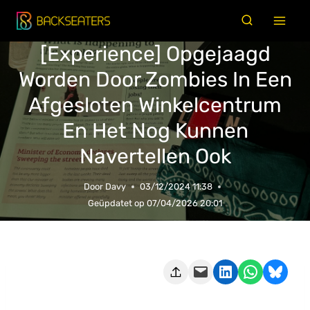
Doorgaan
naar
[Experience] Opgejaagd
inhoud
Worden Door Zombies In Een
Afgesloten Winkelcentrum
En Het Nog Kunnen
Navertellen Ook
Door
Davy
03/12/2024 11:38
Geüpdatet op
07/04/2026 20:01
Deze pagina e-mailen
Delen op LinkedIn
Delen via WhatsApp
Share on Bluesky