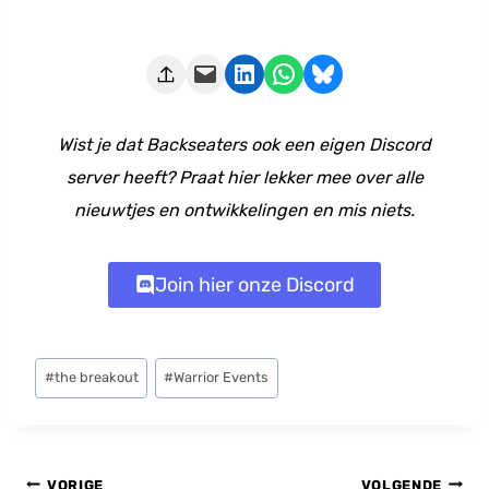
Deze pagina e-mailen
Delen op LinkedIn
Delen via WhatsApp
Share on Bluesky
Wist je dat Backseaters ook een eigen Discord
server heeft? Praat hier lekker mee over alle
nieuwtjes en ontwikkelingen en mis niets.
Join hier onze Discord
Bericht
#
the breakout
#
Warrior Events
tags:
Bericht
VORIGE
VOLGENDE