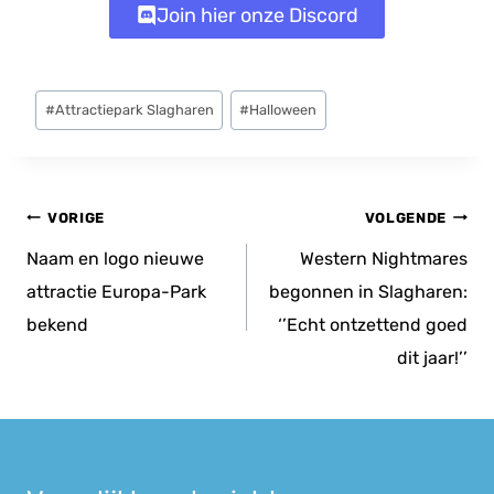
Join hier onze Discord
Bericht
#
Attractiepark Slagharen
#
Halloween
tags:
Bericht
VORIGE
VOLGENDE
navigatie
Naam en logo nieuwe
Western Nightmares
attractie Europa-Park
begonnen in Slagharen:
bekend
‘’Echt ontzettend goed
dit jaar!’’