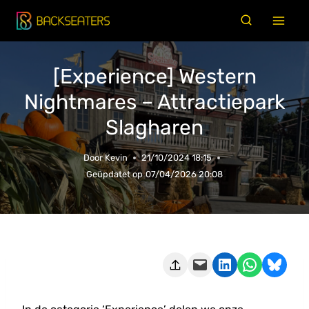
Doorgaan
naar
inhoud
[Experience] Western
Nightmares – Attractiepark
Slagharen
Door
Kevin
21/10/2024 18:15
Geüpdatet op
07/04/2026 20:08
Deze pagina e-mailen
Delen op LinkedIn
Delen via WhatsApp
Share on Bluesky