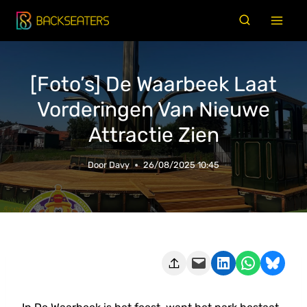
Doorgaan
naar
inhoud
[Foto’s] De Waarbeek Laat
Vorderingen Van Nieuwe
Attractie Zien
Door
Davy
26/08/2025 10:45
Deze pagina e-mailen
Delen op LinkedIn
Delen via WhatsApp
Share on Bluesky