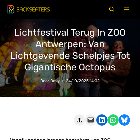
Doorgaan
naar
inhoud
Lichtfestival Terug In ZOO
Antwerpen: Van
Lichtgevende Schelpjes Tot
Gigantische Octopus
Door
Davy
24/10/2025 14:02
Deze pagina e-mailen
Delen op LinkedIn
Delen via WhatsApp
Share on Bluesky