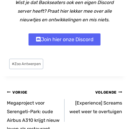
Wist je dat Backseaters ook een eigen Discord
server heeft? Praat hier lekker mee over alle
nieuwtjes en ontwikkelingen en mis niets.
Join hier onze Discord
Bericht
#
Zoo Antwerpen
tags:
Bericht
VORIGE
VOLGENDE
navigatie
Megaproject voor
[Experience] Screams
Serengeti-Park: oude
weet weer te overtuigen
Airbus A310 krijgt nieuw
leven als restaurant