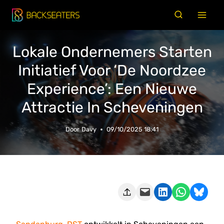
Doorgaan
naar
inhoud
Lokale Ondernemers Starten
Initiatief Voor ‘De Noordzee
Experience’: Een Nieuwe
Attractie In Scheveningen
Door
Davy
09/10/2025 18:41
Deze pagina e-mailen
Delen op LinkedIn
Delen via WhatsApp
Share on Bluesky