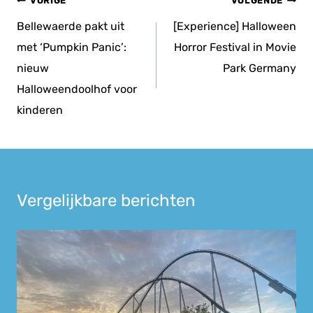
Bericht
VORIGE
VOLGENDE
navigatie
Bellewaerde pakt uit
[Experience] Halloween
met ‘Pumpkin Panic’:
Horror Festival in Movie
nieuw
Park Germany
Halloweendoolhof voor
kinderen
Vergelijkbare berichten