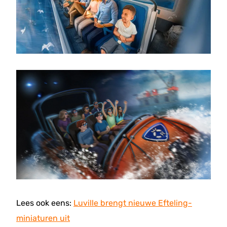
Lees ook eens:
Luville brengt nieuwe Efteling-
miniaturen uit