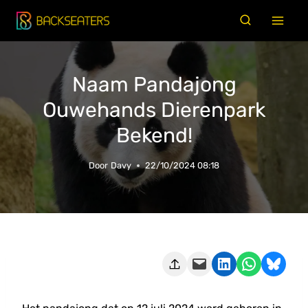
Doorgaan
naar
inhoud
Naam Pandajong
Ouwehands Dierenpark
Bekend!
Door
Davy
22/10/2024 08:18
Deze pagina e-mailen
Delen op LinkedIn
Delen via WhatsApp
Share on Bluesky