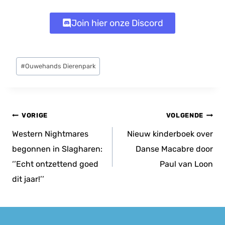
Join hier onze Discord
Bericht
#
Ouwehands Dierenpark
tags:
Bericht
VORIGE
VOLGENDE
navigatie
Western Nightmares
Nieuw kinderboek over
begonnen in Slagharen:
Danse Macabre door
‘’Echt ontzettend goed
Paul van Loon
dit jaar!’’