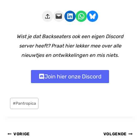
Deze pagina e-mailen
Delen op LinkedIn
Delen via WhatsApp
Share on Bluesky
Wist je dat Backseaters ook een eigen Discord
server heeft? Praat hier lekker mee over alle
nieuwtjes en ontwikkelingen en mis niets.
Join hier onze Discord
Bericht
#
Pantropica
tags:
Bericht
VORIGE
VOLGENDE