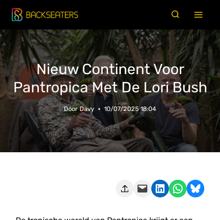
Doorgaan
naar
inhoud
Nieuw Continent Voor
Pantropica Met De Lori Bush
Door
Davy
10/07/2025 18:04
Deze pagina e-mailen
Delen op LinkedIn
Delen via WhatsApp
Share on Bluesky