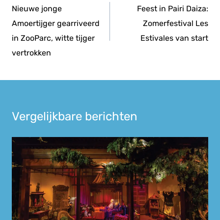
navigatie
Nieuwe jonge
Feest in Pairi Daiza:
Amoertijger gearriveerd
Zomerfestival Les
in ZooParc, witte tijger
Estivales van start
vertrokken
Vergelijkbare berichten