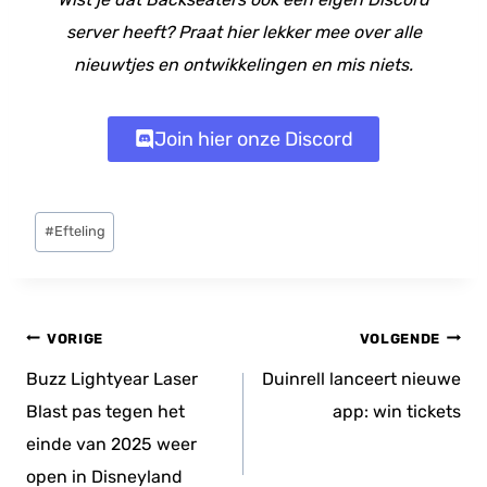
server heeft? Praat hier lekker mee over alle
nieuwtjes en ontwikkelingen en mis niets.
Join hier onze Discord
Bericht
#
Efteling
tags:
Bericht
VORIGE
VOLGENDE
navigatie
Buzz Lightyear Laser
Duinrell lanceert nieuwe
Blast pas tegen het
app: win tickets
einde van 2025 weer
open in Disneyland