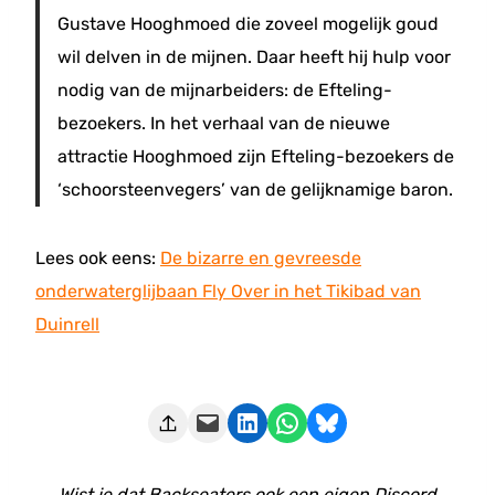
Gustave Hooghmoed die zoveel mogelijk goud
wil delven in de mijnen. Daar heeft hij hulp voor
nodig van de mijnarbeiders: de Efteling-
bezoekers. In het verhaal van de nieuwe
attractie Hooghmoed zijn Efteling-bezoekers de
‘schoorsteenvegers’ van de gelijknamige baron.
Lees ook eens:
De bizarre en gevreesde
onderwaterglijbaan Fly Over in het Tikibad van
Duinrell
Deze pagina e-mailen
Delen op LinkedIn
Delen via WhatsApp
Share on Bluesky
Wist je dat Backseaters ook een eigen Discord