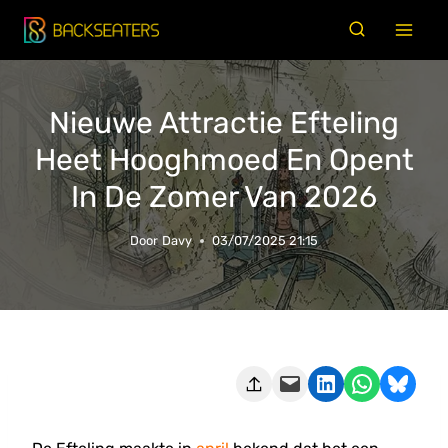
Doorgaan
naar
inhoud
Nieuwe Attractie Efteling
Heet Hooghmoed En Opent
In De Zomer Van 2026
Door
Davy
03/07/2025 21:15
Deze pagina e-mailen
Delen op LinkedIn
Delen via WhatsApp
Share on Bluesky