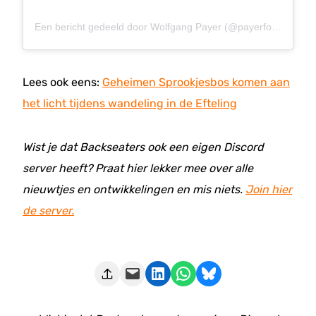
Een bericht gedeeld door Wolfgang Payer (@payerfotografie_coaster.parks)
Lees ook eens:
Geheimen Sprookjesbos komen aan
het licht tijdens wandeling in de Efteling
Wist je dat Backseaters ook een eigen Discord
server heeft? Praat hier lekker mee over alle
nieuwtjes en ontwikkelingen en mis niets.
Join hier
de server.
Deze pagina e-mailen
Delen op LinkedIn
Delen via WhatsApp
Share on Bluesky