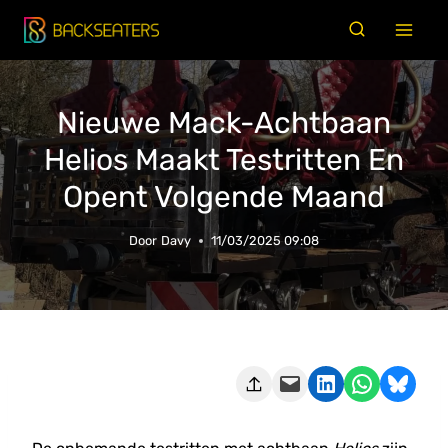
Doorgaan
naar
inhoud
Nieuwe Mack-Achtbaan
Helios Maakt Testritten En
Opent Volgende Maand
Door
Davy
11/03/2025 09:08
Deze pagina e-mailen
Delen op LinkedIn
Delen via WhatsApp
Share on Bluesky