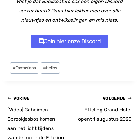
Wist je dat Backseaters ook een eigen Discord
server heeft? Praat hier lekker mee over alle
nieuwtjes en ontwikkelingen en mis niets.
Join hier onze Discord
Bericht
#
Fantasiana
#
Helios
tags:
Bericht
VORIGE
VOLGENDE
navigatie
[Video] Geheimen
Efteling Grand Hotel
Sprookjesbos komen
opent 1 augustus 2025
aan het licht tijdens
wandeling in de Efteling