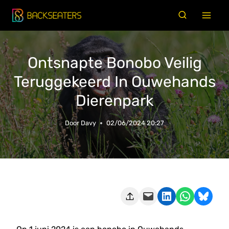
Doorgaan
naar
inhoud
Ontsnapte Bonobo Veilig
Teruggekeerd In Ouwehands
Dierenpark
Door
Davy
02/06/2024 20:27
Deze pagina e-mailen
Delen op LinkedIn
Delen via WhatsApp
Share on Bluesky