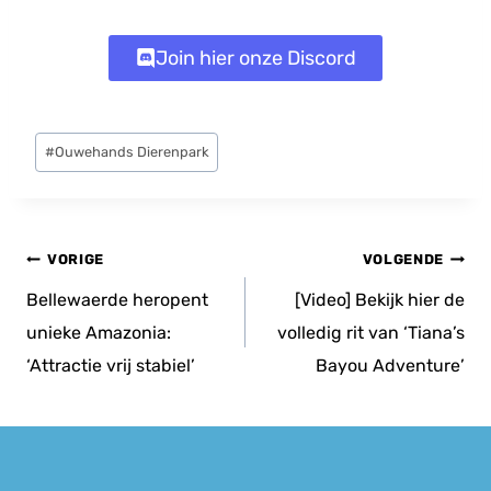
Join hier onze Discord
Bericht
#
Ouwehands Dierenpark
tags:
Bericht
VORIGE
VOLGENDE
navigatie
Bellewaerde heropent
[Video] Bekijk hier de
unieke Amazonia:
volledig rit van ‘Tiana’s
‘Attractie vrij stabiel’
Bayou Adventure’