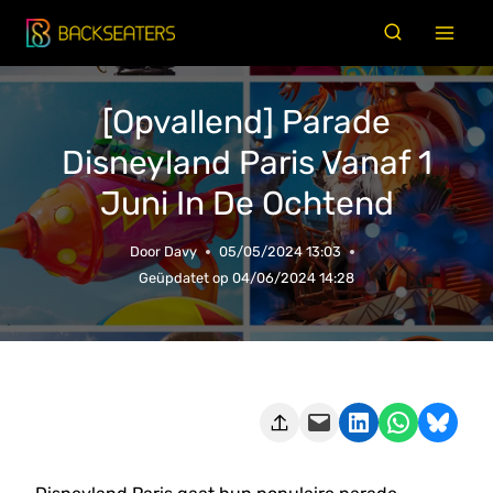
Doorgaan
naar
inhoud
[Opvallend] Parade
Disneyland Paris Vanaf 1
Juni In De Ochtend
Door
Davy
05/05/2024 13:03
Geüpdatet op
04/06/2024 14:28
Deze pagina e-mailen
Delen op LinkedIn
Delen via WhatsApp
Share on Bluesky