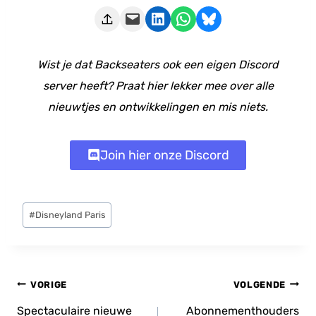
Deze pagina e-mailen
Delen op LinkedIn
Delen via WhatsApp
Share on Bluesky
Wist je dat Backseaters ook een eigen Discord
server heeft? Praat hier lekker mee over alle
nieuwtjes en ontwikkelingen en mis niets.
Join hier onze Discord
Bericht
#
Disneyland Paris
tags:
Bericht
VORIGE
VOLGENDE
navigatie
Spectaculaire nieuwe
Abonnementhouders