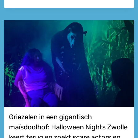
Griezelen in een gigantisch
maïsdoolhof: Halloween Nights Zwolle
keert terug en zoekt scare actors en