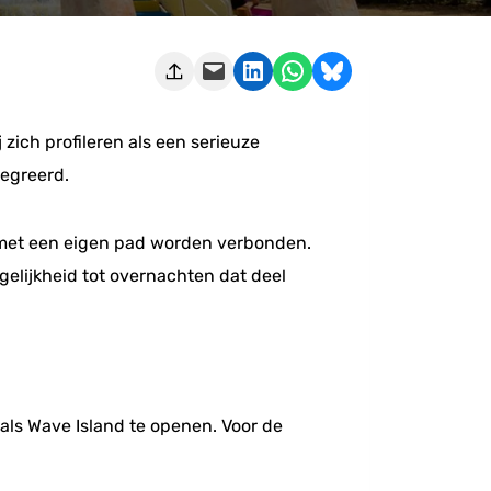
Deze pagina e-mailen
Delen op LinkedIn
Delen via WhatsApp
Share on Bluesky
zich profileren als een serieuze
tegreerd.
jk met een eigen pad worden verbonden.
elijkheid tot overnachten dat deel
 als Wave Island te openen. Voor de