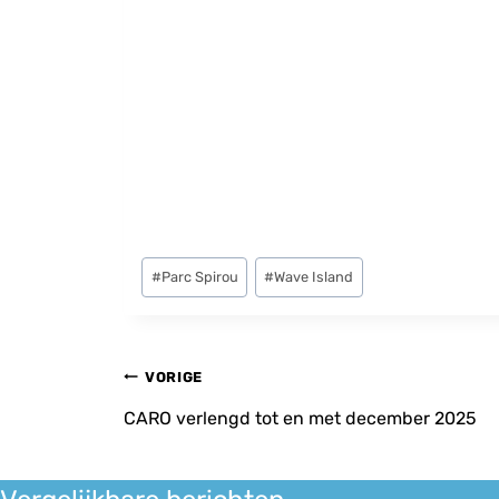
Bericht
#
Parc Spirou
#
Wave Island
tags:
Bericht
VORIGE
navigatie
CARO verlengd tot en met december 2025