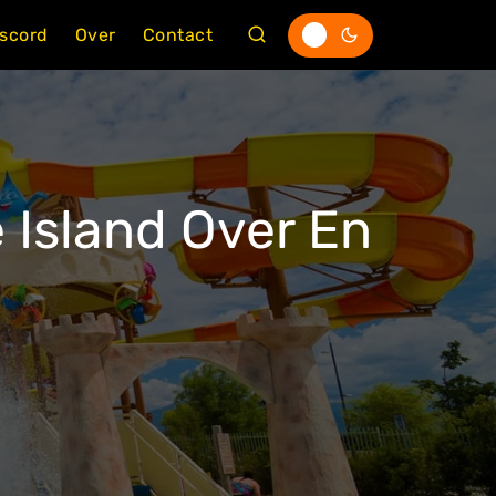
iscord
Over
Contact
 Island Over En