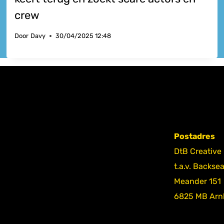
crew
Door
Davy
30/04/2025 12:48
Postadres
DtB Creative
t.a.v. Backse
Meander 151
6825 MB Ar