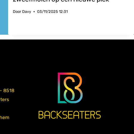
Door
Davy
03/11/2025 12:31
 - 8518
aters
nhem